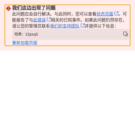
我们这边出现了问题
此问题应会自行解决。与此同时，您可以查看
状态页面
, (open
。可
能报告了与
此错误
, (opens new window)
相关的已知事件。如果此问题仍然存在，
请让您的管理员联系
我们的支持团队
, (opens new window)
并提供以下信息：
哈希：12psq5
重新加载页面